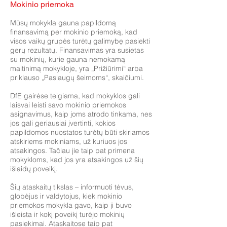
Mokinio priemoka
Mūsų mokykla gauna papildomą
finansavimą per mokinio priemoką, kad
visos vaikų grupės turėtų galimybę pasiekti
gerų rezultatų. Finansavimas yra susietas
su mokinių, kurie gauna nemokamą
maitinimą mokykloje, yra „Prižiūrimi“ arba
priklauso „Paslaugų šeimoms“, skaičiumi.
DfE gairėse teigiama, kad mokyklos gali
laisvai leisti savo mokinio priemokos
asignavimus, kaip joms atrodo tinkama, nes
jos gali geriausiai įvertinti, kokios
papildomos nuostatos turėtų būti skiriamos
atskiriems mokiniams, už kuriuos jos
atsakingos. Tačiau jie taip pat primena
mokykloms, kad jos yra atsakingos už šių
išlaidų poveikį.
Šių ataskaitų tikslas – informuoti tėvus,
globėjus ir valdytojus, kiek mokinio
priemokos mokykla gavo, kaip ji buvo
išleista ir kokį poveikį turėjo mokinių
pasiekimai. Ataskaitose taip pat