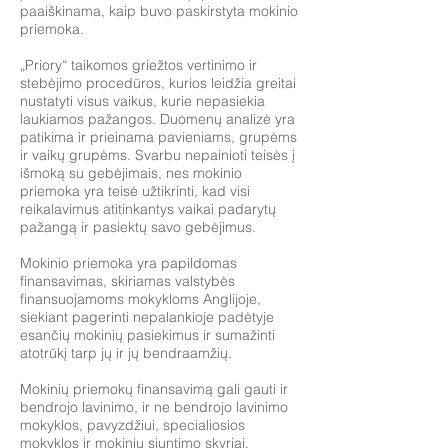
paaiškinama, kaip buvo paskirstyta mokinio
priemoka.
„Priory“ taikomos griežtos vertinimo ir
stebėjimo procedūros, kurios leidžia greitai
nustatyti visus vaikus, kurie nepasiekia
laukiamos pažangos. Duomenų analizė yra
patikima ir prieinama pavieniams, grupėms
ir vaikų grupėms. Svarbu nepainioti teisės į
išmoką su gebėjimais, nes mokinio
priemoka yra teisė užtikrinti, kad visi
reikalavimus atitinkantys vaikai padarytų
pažangą ir pasiektų savo gebėjimus.
Mokinio priemoka yra papildomas
finansavimas, skiriamas valstybės
finansuojamoms mokykloms Anglijoje,
siekiant pagerinti nepalankioje padėtyje
esančių mokinių pasiekimus ir sumažinti
atotrūkį tarp jų ir jų bendraamžių.
Mokinių priemokų finansavimą gali gauti ir
bendrojo lavinimo, ir ne bendrojo lavinimo
mokyklos, pavyzdžiui, specialiosios
mokyklos ir mokinių siuntimo skyriai.