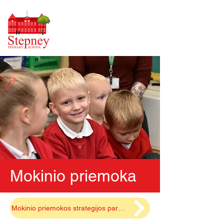
Mokinio priemoka
Mokinio priemokos strategijos pareiškimas