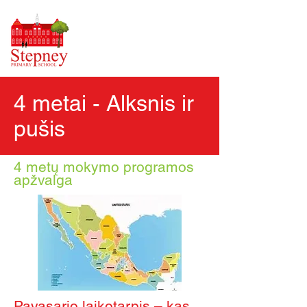
4 metai - Alksnis ir
pušis
4 metų mokymo programos
apžvalga
Pavasario laikotarpis – kas