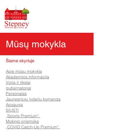
Mūsų mokykla
Šiame skyriuje
Apie mūsų mokyklą
Akademijos informacija
Vizija ir tikslai
gubernatoriai
Personalas
Jaunesniųjų lyderių komanda
Apsauga
SIŲSTI
„Sports Premium“.
Mokinio priemoka
„COVID Catch-Up Premium“.