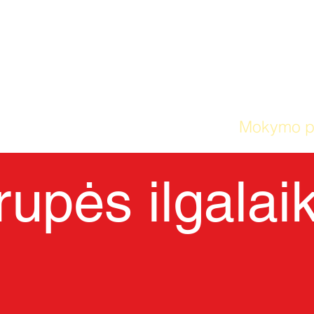
NAMAI
Mūsų mokykla
Mokymo p
upės ilgalaik