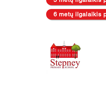
6 metų ilgalaikis 
Priory Pri
Telefonas:
Vykdomoji
Mokyklos 
Pradinės 
mokyklos v
personalo 
Autoriaus teisės © 2021 Priory Primary
Įmonės numeris: 10375776. – Registruota
4QH