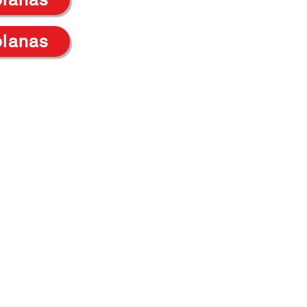
planas
mary School, Priory Rd, Hull HU5 5RU
01482 509631
El. paštas:
admin@priory.hull.sch.uk
 vadovė mokytoja: ponia J Mitchell
vadovė: ponia A Thompson
tėvų ir visuomenės narių užklausos bus pateiktos mūsų
erslo asistentei D. Kirlew, kuri jas perduos atitinkamam
nariui.
 School
. Klestėkite kooperatyvo mokymosi trestas.
 buveinė – Kelvin Hall School, Bricknell Avenue, Hull, Anglija – HU5