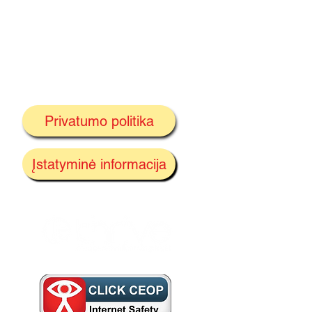
Privatumo politika
Įstatyminė informacija