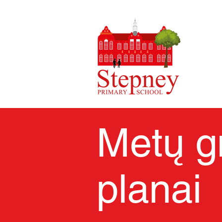
Metų gr
planai