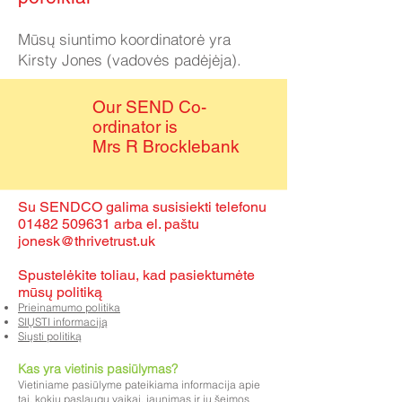
Mūsų siuntimo koordinatorė yra
Kirsty Jones (vadovės padėjėja).
Our SEND Co-
ordinator is
Mrs R Brocklebank
Su SENDCO galima susisiekti telefonu
01482 509631
arba el. paštu
jonesk@thrivetrust.uk
Spustelėkite toliau, kad pasiektumėte
mūsų politiką
Prieinamumo politika
SIŲSTI informaciją
Siųsti politiką
Kas yra vietinis pasiūlymas?
Vietiniame pasiūlyme pateikiama informacija apie
tai, kokių paslaugų vaikai, jaunimas ir jų šeimos