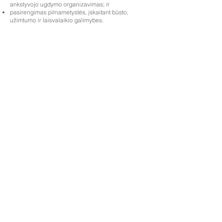
ankstyvojo ugdymo organizavimas; ir
pasirengimas pilnametystės, įskaitant būsto,
užimtumo ir laisvalaikio galimybes.
Priory Primary School, Priory Rd, Hull HU5 5RU
Telefonas:
01482 509631
El. paštas:
admin@priory.hull.sch.uk
Vykdomoji vadovė mokytoja: ponia J Mitchell
Mokyklos vadovė: ponia A Thompson
Pradinės tėvų ir visuomenės narių užklausos bus
pateiktos mūsų mokyklos verslo asistentei D. Kirlew, kuri
jas perduos atitinkamam personalo nariui.
Privatumo politika
Įstatyminė informacija