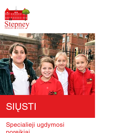
SIŲSTI
Specialieji ugdymosi
poreikiai