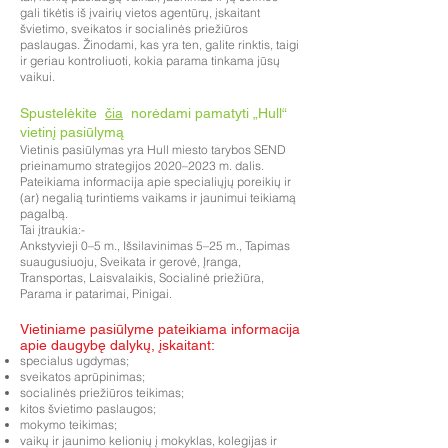
gali tikėtis iš įvairių vietos agentūrų, įskaitant
švietimo, sveikatos ir socialinės priežiūros
paslaugas. Žinodami, kas yra ten, galite rinktis, taigi
ir geriau kontroliuoti, kokia parama tinkama jūsų
vaikui.
Spustelėkite
čia
norėdami pamatyti „Hull“
vietinį pasiūlymą
Vietinis pasiūlymas yra Hull miesto tarybos SEND
prieinamumo strategijos 2020–2023 m. dalis.
Pateikiama informacija apie specialiųjų poreikių ir
(ar) negalią turintiems vaikams ir jaunimui teikiamą
pagalbą.
Tai įtraukia:-
Ankstyvieji 0–5 m., Išsilavinimas 5–25 m., Tapimas
suaugusiuoju, Sveikata ir gerovė, Įranga,
Transportas, Laisvalaikis, Socialinė priežiūra,
Parama ir patarimai, Pinigai.
Vietiniame pasiūlyme pateikiama informacija
apie daugybę dalykų, įskaitant:
specialus ugdymas;
sveikatos aprūpinimas;
socialinės priežiūros teikimas;
kitos švietimo paslaugos;
mokymo teikimas;
vaikų ir jaunimo kelionių į mokyklas, kolegijas ir