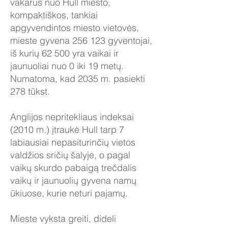
vakarus nuo Hull miesto,
kompaktiškos, tankiai
apgyvendintos miesto vietovės,
mieste gyvena 256 123 gyventojai,
iš kurių 62 500 yra vaikai ir
jaunuoliai nuo 0 iki 19 metų.
Numatoma, kad 2035 m. pasiekti
278 tūkst.
Anglijos nepritekliaus indeksai
(2010 m.) įtraukė Hull tarp 7
labiausiai nepasiturinčių vietos
valdžios sričių šalyje, o pagal
vaikų skurdo pabaigą trečdalis
vaikų ir jaunuolių gyvena namų
ūkiuose, kurie neturi pajamų.
Mieste vyksta greiti, dideli