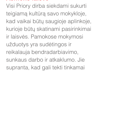
Visi Priory dirba siekdami sukurti
teigiamą kultūrą savo mokykloje,
kad vaikai būtų saugioje aplinkoje,
kurioje būtų skatinami pasirinkimai
ir laisvės. Pamokose mokymosi
užduotys yra sudėtingos ir
reikalauja bendradarbiavimo,
sunkaus darbo ir atkaklumo. Jie
supranta, kad gali tekti tinkamai
rizikuoti ir kartais gali tekti
pasveikinti ir didžiuotis
sėkmingesniu bendraamžiu. Mes
siūlome daugybę klubų, kuriuos
mokiniai gali rinktis pagal savo
pomėgius. Per mūsų E-Safety,
Philosophy4Children ir PSHE
sesijas mes mokome vaikus apie
jų teises ir asmenines laisves, taip