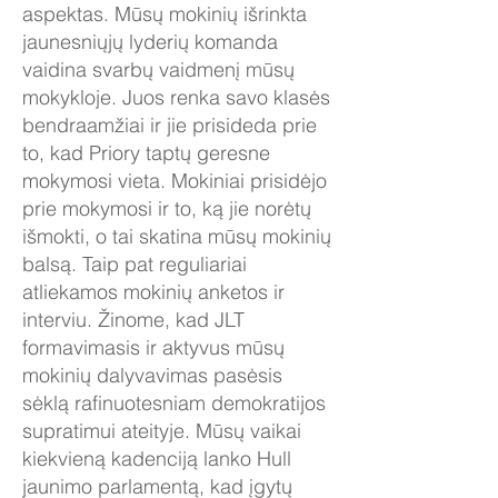
aspektas. Mūsų mokinių išrinkta
jaunesniųjų lyderių komanda
vaidina svarbų vaidmenį mūsų
mokykloje. Juos renka savo klasės
bendraamžiai ir jie prisideda prie
to, kad Priory taptų geresne
mokymosi vieta. Mokiniai prisidėjo
prie mokymosi ir to, ką jie norėtų
išmokti, o tai skatina mūsų mokinių
balsą. Taip pat reguliariai
atliekamos mokinių anketos ir
interviu. Žinome, kad JLT
formavimasis ir aktyvus mūsų
mokinių dalyvavimas pasėsis
sėklą rafinuotesniam demokratijos
supratimui ateityje. Mūsų vaikai
kiekvieną kadenciją lanko Hull
jaunimo parlamentą, kad įgytų