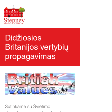
Didžiosios
Britanijos vertybių
propagavimas
Sutinkame su Švietimo