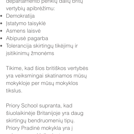
departamento penkių dalių britų
vertybių apibrėžimu:
Demokratija
Įstatymo taisyklė
Asmens laisvė
Abipusė pagarba
Tolerancija skirtingų tikėjimų ir
įsitikinimų žmonėms
Tikime, kad šios britiškos vertybės
yra veiksmingai skatinamos mūsų
mokykloje per mūsų mokyklos
tikslus.
Priory School supranta, kad
šiuolaikinėje Britanijoje yra daug
skirtingų bendruomenių tipų.
Priory Pradinė mokykla yra į