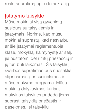
realų supratimą apie demokratiją.
Įstatymo taisyklė
Mūsų mokiniai visą gyvenimą
susidurs su taisyklėmis ir
įstatymais. Norime, kad mūsų
mokiniai suprastų, kad nesvarbu,
ar šie įstatymai reglamentuoja
klasę, mokyklą, kaimynystę ar šalį,
jie nustatomi dėl rimtų priežasčių ir
jų turi būti laikomasi. Šis taisyklių
svarbos supratimas bus nuosekliai
stiprinamas per susirinkimus ir
mūsų mokymo programą. Mūsų
mokinių dalyvavimas kuriant
mokyklos taisykles padeda jiems
suprasti taisyklių priežastis ir
pasekmes, jei taisyklių