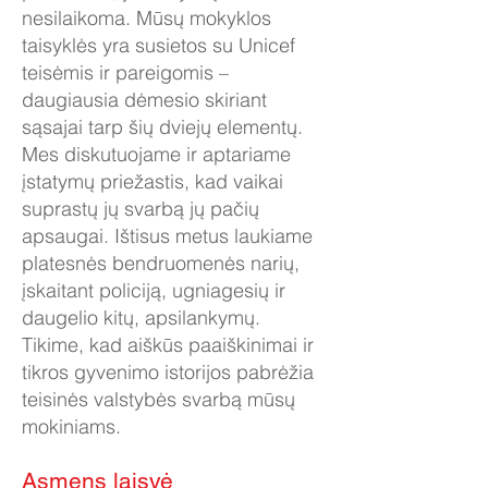
nesilaikoma. Mūsų mokyklos
taisyklės yra susietos su Unicef
teisėmis ir pareigomis –
daugiausia dėmesio skiriant
sąsajai tarp šių dviejų elementų.
Mes diskutuojame ir aptariame
įstatymų priežastis, kad vaikai
suprastų jų svarbą jų pačių
apsaugai. Ištisus metus laukiame
platesnės bendruomenės narių,
įskaitant policiją, ugniagesių ir
daugelio kitų, apsilankymų.
Tikime, kad aiškūs paaiškinimai ir
tikros gyvenimo istorijos pabrėžia
teisinės valstybės svarbą mūsų
mokiniams.
Asmens laisvė