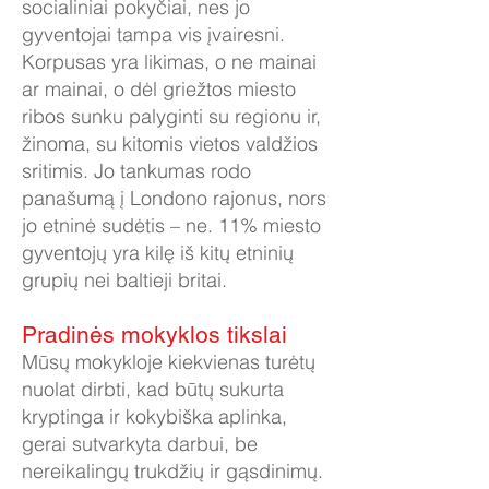
socialiniai pokyčiai, nes jo
gyventojai tampa vis įvairesni.
Korpusas yra likimas, o ne mainai
ar mainai, o dėl griežtos miesto
ribos sunku palyginti su regionu ir,
žinoma, su kitomis vietos valdžios
sritimis. Jo tankumas rodo
panašumą į Londono rajonus, nors
jo etninė sudėtis – ne. 11% miesto
gyventojų yra kilę iš kitų etninių
grupių nei baltieji britai.
Pradinės mokyklos tikslai
Mūsų mokykloje kiekvienas turėtų
nuolat dirbti, kad būtų sukurta
kryptinga ir kokybiška aplinka,
gerai sutvarkyta darbui, be
nereikalingų trukdžių ir gąsdinimų.