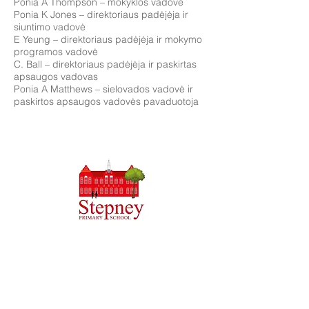
Ponia A Thompson – mokyklos vadovė
Ponia K Jones – direktoriaus padėjėja ir
siuntimo vadovė
E Yeung – direktoriaus padėjėja ir mokymo
programos vadovė
C. Ball – direktoriaus padėjėja ir paskirtas
apsaugos vadovas
Ponia A Matthews – sielovados vadovė ir
paskirtos apsaugos vadovės pavaduotoja
Priory Primary School, Priory Rd, Hull HU5 5RU
Telefonas:
01482 509631
El. paštas:
admin@priory.hull.sch.uk
Vykdomoji vadovė mokytoja: ponia J Mitchell
Mokyklos vadovė: ponia A Thompson
Pradinės tėvų ir visuomenės narių užklausos bus