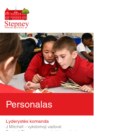
Personalas
Lyderystės komanda
J Mitchell – vykdomoji vadovė