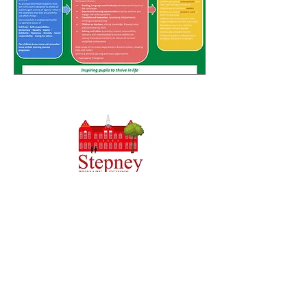
Priory Primary School, Priory Rd, Hull HU5 5RU
Telefonas:
01482 509631
El. paštas:
admin@priory.hull.sch.uk
Vykdomoji vadovė mokytoja: ponia J Mitchell
Mokyklos vadovė: ponia A Thompson
Pradinės tėvų ir visuomenės narių užklausos bus
pateiktos mūsų mokyklos verslo asistentei D. Kirlew, kuri
jas perduos atitinkamam personalo nariui.
Privatumo politika