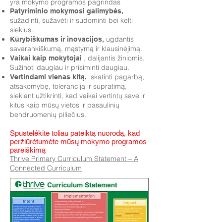
yra mokymo programos pagrindas
Patyriminio mokymosi galimybės,
sužadinti, sužavėti ir sudominti bei kelti
siekius.
ugdantis
Kūrybiškumas ir inovacijos,
savarankiškumą, mąstymą ir klausinėjimą.
, dalijantis žiniomis.
Vaikai kaip mokytojai
Sužinoti daugiau ir prisiminti daugiau.
skatinti pagarbą,
Vertindami vienas kitą,
atsakomybę, toleranciją ir supratimą,
siekiant užtikrinti, kad vaikai vertintų save ir
kitus kaip mūsų vietos ir pasaulinių
bendruomenių piliečius.
Spustelėkite toliau pateiktą nuorodą, kad
peržiūrėtumėte mūsų mokymo programos
pareiškimą
Thrive Primary Curriculum Statement – A
Connected Curriculum