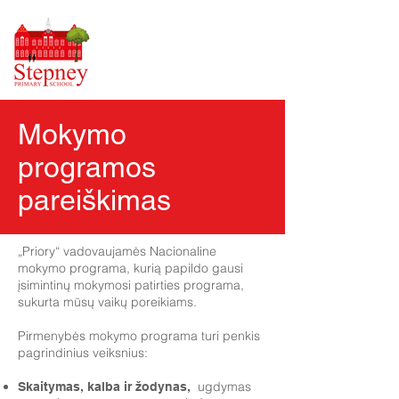
Mokymo
programos
pareiškimas
„Priory“ vadovaujamės Nacionaline
mokymo programa, kurią papildo gausi
įsimintinų mokymosi patirties programa,
sukurta mūsų vaikų poreikiams.
Pirmenybės mokymo programa turi penkis
pagrindinius veiksnius:
ugdymas
Skaitymas, kalba ir žodynas,