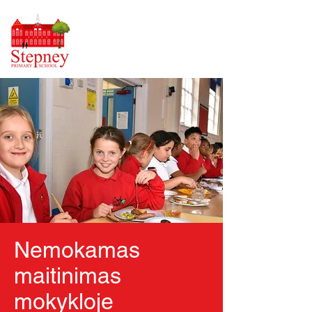
Nemokamas
maitinimas
mokykloje