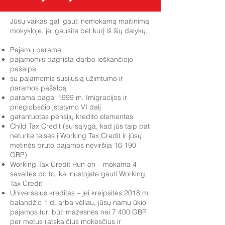
Jūsų vaikas gali gauti nemokamą maitinimą
mokykloje, jei gausite bet kurį iš šių dalykų:
Pajamų parama
pajamomis pagrįsta darbo ieškančiojo
pašalpa
su pajamomis susijusią užimtumo ir
paramos pašalpą
parama pagal 1999 m. Imigracijos ir
prieglobsčio įstatymo VI dalį
garantuotas pensijų kredito elementas
Child Tax Credit (su sąlyga, kad jūs taip pat
neturite teisės į Working Tax Credit ir jūsų
metinės bruto pajamos neviršija 16 190
GBP)
Working Tax Credit Run-on – mokama 4
savaites po to, kai nustojate gauti Working
Tax Credit
Universalus kreditas – jei kreipsitės 2018 m.
balandžio 1 d. arba vėliau, jūsų namų ūkio
pajamos turi būti mažesnės nei 7 400 GBP
per metus (atskaičius mokesčius ir