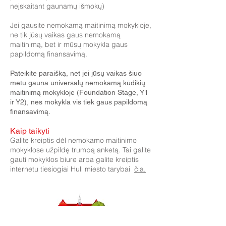
neįskaitant gaunamų išmokų)
Jei gausite nemokamą maitinimą mokykloje,
ne tik jūsų vaikas gaus nemokamą
maitinimą, bet ir mūsų mokykla gaus
papildomą finansavimą.
Pateikite paraišką, net jei jūsų vaikas šiuo
metu gauna universalų nemokamą kūdikių
maitinimą mokykloje (Foundation Stage, Y1
ir Y2), nes mokykla vis tiek gaus papildomą
finansavimą.
Kaip taikyti
Galite kreiptis dėl nemokamo maitinimo
mokyklose užpildę trumpą anketą. Tai galite
gauti mokyklos biure arba galite kreiptis
internetu tiesiogiai Hull miesto tarybai
čia.