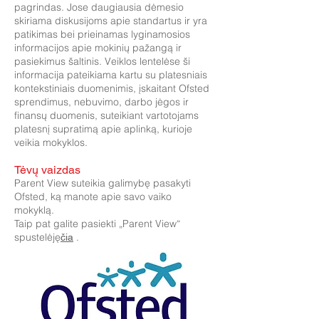
pagrindas. Jose daugiausia dėmesio
skiriama diskusijoms apie standartus ir yra
patikimas bei prieinamas lyginamosios
informacijos apie mokinių pažangą ir
pasiekimus šaltinis. Veiklos lentelėse ši
informacija pateikiama kartu su platesniais
kontekstiniais duomenimis, įskaitant Ofsted
sprendimus, nebuvimo, darbo jėgos ir
finansų duomenis, suteikiant vartotojams
platesnį supratimą apie aplinką, kurioje
veikia mokyklos.
Tėvų vaizdas
Parent View suteikia galimybę pasakyti
Ofsted, ką manote apie savo vaiko
mokyklą.
Taip pat galite pasiekti „Parent View“
spustelėję
.
čia