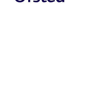
Priory Primary School, Priory Rd, Hull HU5 5RU
Telefonas:
01482 509631
El. paštas:
admin@priory.hull.sch.uk
Vykdomoji vadovė mokytoja: ponia J Mitchell
Mokyklos vadovė: ponia A Thompson
Pradinės tėvų ir visuomenės narių užklausos bus
pateiktos mūsų mokyklos verslo asistentei D. Kirlew, kuri
jas perduos atitinkamam personalo nariui.
Privatumo politika
Įstatyminė informacija