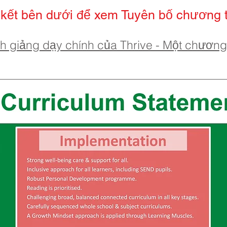
n kết bên dưới để xem Tuyên bố chương t
h giảng dạy chính của Thrive - Một chương