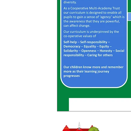
Trường tiể
SĐT
0148
: