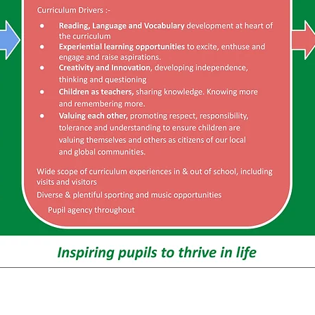
u học Priory, Priory Rd, Hull HU5 5RU
2 509631
E-mail:
admin@priory.hull.sch.uk