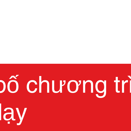
TRANG CHỦ
Trường học 
bố chương tr
dạy