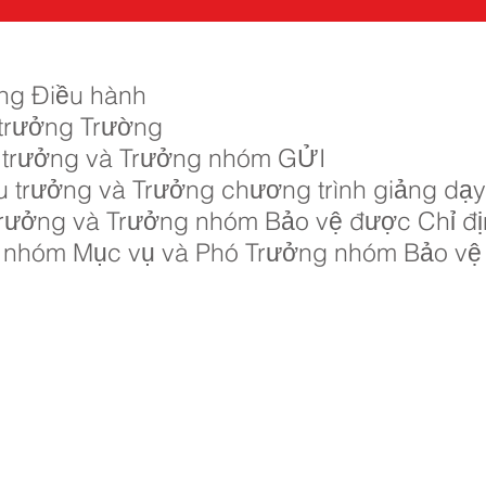
ởng Điều hành
 trưởng Trường
ệu trưởng và Trưởng nhóm GỬI
ệu trưởng và Trưởng chương trình giảng dạy
u trưởng và Trưởng nhóm Bảo vệ được Chỉ đ
g nhóm Mục vụ và Phó Trưởng nhóm Bảo vệ
u học Priory, Priory Rd, Hull HU5 5RU
2 509631
E-mail:
admin@priory.hull.sch.uk
òng điều hành Giáo viên: Bà J Mitchell
ng trường: Mrs A Thompson