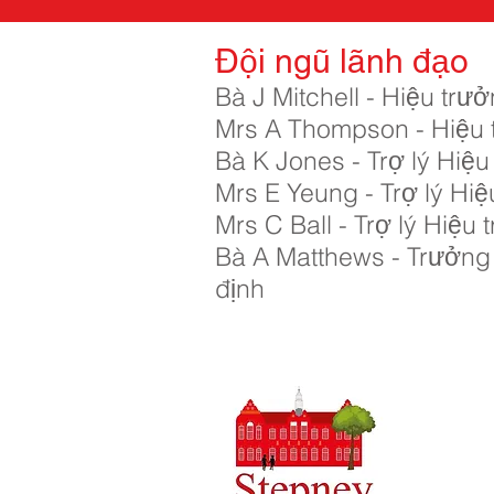
Đội ngũ lãnh đạo
Bà J Mitchell - Hiệu trư
Mrs A Thompson - Hiệu
Bà K Jones - Trợ lý Hi
Mrs E Yeung - Trợ lý Hi
Mrs C Ball - Trợ lý Hiệ
Bà A Matthews - Trưởn
định
Trường tiể
SĐT
0148
:
Trưởng ph
Hiệu trưở