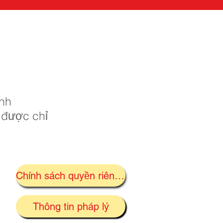
ịnh
 được chỉ
Chính sách quyền riêng tư
Thông tin pháp lý