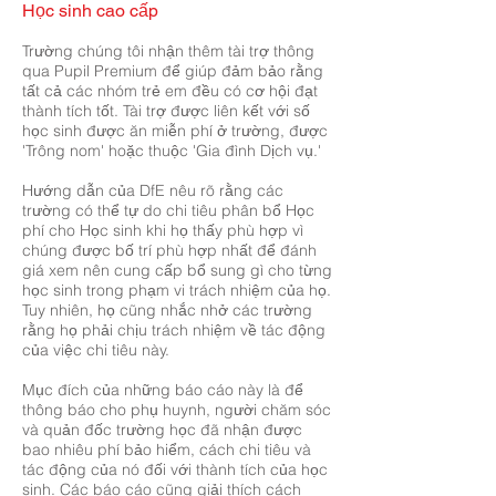
Học sinh cao cấp
Trường chúng tôi nhận thêm tài trợ thông
qua Pupil Premium để giúp đảm bảo rằng
tất cả các nhóm trẻ em đều có cơ hội đạt
thành tích tốt. Tài trợ được liên kết với số
học sinh được ăn miễn phí ở trường, được
'Trông nom' hoặc thuộc 'Gia đình Dịch vụ.'
Hướng dẫn của DfE nêu rõ rằng các
trường có thể tự do chi tiêu phân bổ Học
phí cho Học sinh khi họ thấy phù hợp vì
chúng được bố trí phù hợp nhất để đánh
giá xem nên cung cấp bổ sung gì cho từng
học sinh trong phạm vi trách nhiệm của họ.
Tuy nhiên, họ cũng nhắc nhở các trường
rằng họ phải chịu trách nhiệm về tác động
của việc chi tiêu này.
Mục đích của những báo cáo này là để
thông báo cho phụ huynh, người chăm sóc
và quản đốc trường học đã nhận được
bao nhiêu phí bảo hiểm, cách chi tiêu và
tác động của nó đối với thành tích của học
sinh. Các báo cáo cũng giải thích cách