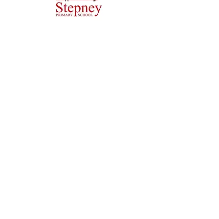
Trường tiểu học Priory, Priory Rd, Hull HU5 5RU
SĐT
:
01482 509631
E-mail:
admin@priory.hull.sch.uk
Trưởng phòng điều hành Giáo viên: Bà J Mitchell
Hiệu trưởng trường: Mrs A Thompson
Các câu hỏi ban đầu từ phụ huynh và các thành viên của
công chúng sẽ được gửi đến Cô D Kirlew, Trợ lý Kinh
doanh Trường học của chúng tôi, người sau đó sẽ
chuyển các câu hỏi đó đến nhân viên có liên quan.
Chính sách quyền riêng tư
Thông tin pháp lý
Bản quyền © 2021 Priory Primary School
. Phát triển Niềm tin Học tập
Hợp tác Hợp tác.