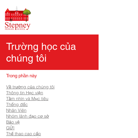
Trường học của
chúng tôi
Trong phần này
Về trường của chúng tôi
Thông tin Học viện
Tầm nhìn và Mục tiêu
Thống đốc
Nhân Viên
Nhóm lãnh đạo cơ sở
Bảo vệ
GỬI
Thể thao cao cấp