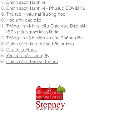
Chính sách Hành vi
Chính sách Hành vi - Phụ lục COVID 19
Thủ tục Khiếu nại Trường học
Học sinh cao cấp
Thông tin về Nhu cầu Giáo dục Đặc biệt
(SEN) và Người khuyết tật
Thông tin và Nhiệm vụ của Thống đốc
Chính sách tính phí và bồi thường
Giá trị và Ethos
Yêu cầu bản sao giấy
Chính sách bảo vệ trẻ em
Trường tiểu học Priory, Priory Rd, Hull HU5 5RU
SĐT
:
01482 509631
E-mail:
admin@priory.hull.sch.uk
Trưởng phòng điều hành Giáo viên: Bà J Mitchell
Hiệu trưởng trường: Mrs A Thompson