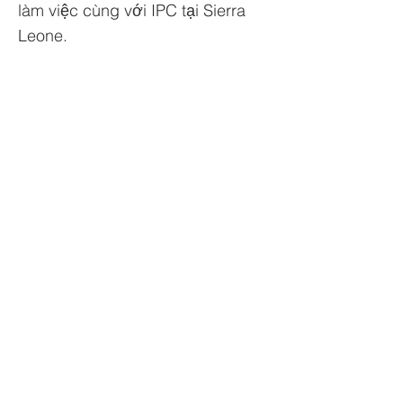
làm việc cùng với IPC tại Sierra
Leone.
Trường tiểu học Priory, Priory Rd, Hull HU5 5RU
SĐT
:
01482 509631
E-mail:
admin@priory.hull.sch.uk
Trưởng phòng điều hành Giáo viên: Bà J Mitchell
Hiệu trưởng trường: Mrs A Thompson
Các câu hỏi ban đầu từ phụ huynh và các thành viên của
công chúng sẽ được gửi đến Cô D Kirlew, Trợ lý Kinh
doanh Trường học của chúng tôi, người sau đó sẽ
chuyển các câu hỏi đó đến nhân viên có liên quan.