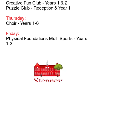
Creative Fun Club - Years 1 & 2
Puzzle Club - Reception & Year 1
Thursday:
Choir - Years 1-6
Friday:
Physical Foundations Multi Sports - Years
1-3
Trường tiểu học Priory, Priory Rd, Hull HU5 5RU
SĐT
:
01482 509631
E-mail:
admin@priory.hull.sch.uk
Trưởng phòng điều hành Giáo viên: Bà J Mitchell
Hiệu trưởng trường: Mrs A Thompson
Các câu hỏi ban đầu từ phụ huynh và các thành viên của
công chúng sẽ được gửi đến Cô D Kirlew, Trợ lý Kinh
doanh Trường học của chúng tôi, người sau đó sẽ
chuyển các câu hỏi đó đến nhân viên có liên quan.