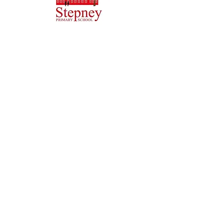
Szkoła Podstawowa Priory, Priory Rd, Hull HU5 5RU
Telefon:
01482 509631
E-mail:
admin@priory.hull.sch.uk
Dyrektor wykonawczy: Pani J. Mitchell
Dyrektor szkoły: Pani Thompson
Wstępne pytania ze strony rodziców i członków
społeczeństwa będą kierowane do pani D. Kirlew, naszej
szkolnej asystentki biznesowej, która następnie
przekaże je odpowiedniemu członkowi personelu.
Polityka prywatności
Informacje ustawowe
Copyright © 2021 Szkoła Podstawowa im
. Thrive Cooperative Learning