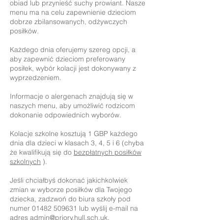
obiad lub przynieść suchy prowiant. Nasze
menu ma na celu zapewnienie dzieciom
dobrze zbilansowanych, odżywczych
posiłków. ​
Każdego dnia oferujemy szereg opcji, a
aby zapewnić dzieciom preferowany
posiłek, wybór kolacji jest dokonywany z
wyprzedzeniem.
Informacje o alergenach znajdują się w
naszych menu, aby umożliwić rodzicom
dokonanie odpowiednich wyborów.
Kolacje szkolne kosztują 1 GBP każdego
dnia dla dzieci w klasach 3, 4, 5 i 6 (chyba
że kwalifikują się do
bezpłatnych posiłków
szkolnych
).
Jeśli chciałbyś dokonać jakichkolwiek
zmian w wyborze posiłków dla Twojego
dziecka, zadzwoń do biura szkoły pod
numer 01482 509631 lub wyślij e-mail na
adres admin@priory.hull.sch.uk.