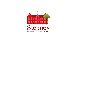
Szkoła Podstawowa Priory, Priory Rd, Hull HU5 5RU
Telefon:
01482 509631
E-mail:
admin@priory.hull.sch.uk
Dyrektor wykonawczy: Pani J. Mitchell
Dyrektor szkoły: Pani Thompson
Wstępne pytania ze strony rodziców i członków
społeczeństwa będą kierowane do pani D. Kirlew, naszej
szkolnej asystentki biznesowej, która następnie
przekaże je odpowiedniemu członkowi personelu.
Polityka prywatności
Informacje ustawowe