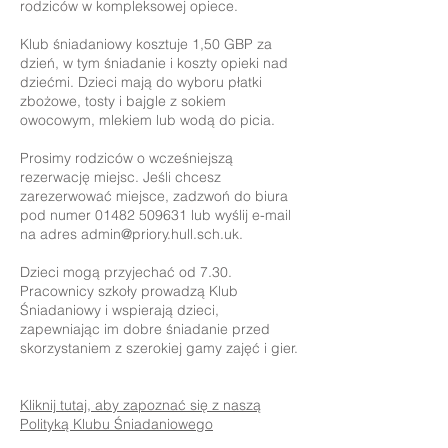
rodziców w kompleksowej opiece.
Klub śniadaniowy kosztuje 1,50 GBP za
dzień, w tym śniadanie i koszty opieki nad
dziećmi. Dzieci mają do wyboru płatki
zbożowe, tosty i bajgle z sokiem
owocowym, mlekiem lub wodą do picia.
Prosimy rodziców o wcześniejszą
rezerwację miejsc. Jeśli chcesz
zarezerwować miejsce, zadzwoń do biura
pod numer
01482 509631
lub wyślij e-mail
na adres
admin@priory.hull.sch.uk
.
Dzieci mogą przyjechać od 7.30.
Pracownicy szkoły prowadzą Klub
Śniadaniowy i wspierają dzieci,
zapewniając im dobre śniadanie przed
skorzystaniem z szerokiej gamy zajęć i gier.
Kliknij tutaj, aby zapoznać się z naszą
Polityką Klubu Śniadaniowego