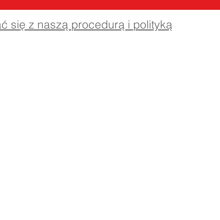
ać się z naszą procedurą i polityką
dstawowa Priory, Priory Rd, Hull HU5 5RU
482 509631
E-mail:
admin@priory.hull.sch.uk
wykonawczy: Pani J. Mitchell
szkoły: Pani Thompson
ytania ze strony rodziców i członków społeczeństwa będą
do pani D. Kirlew, naszej szkolnej asystentki biznesowej, k
 przekaże je odpowiedniemu członkowi personelu.