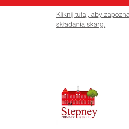
Kliknij tutaj, aby zapozn
składania skarg.
Szkoła Po
01
Telefon:
Dyrektor 
Dyrektor 
Wstępne p
kierowane 
następnie