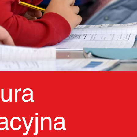
ura
acyjna