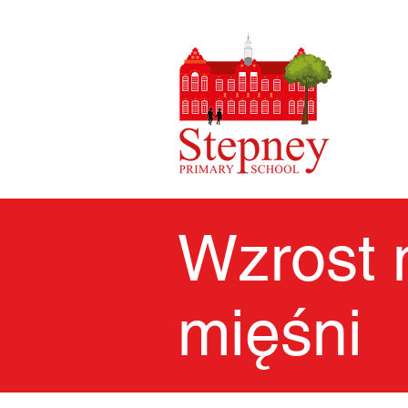
Wzrost 
mięśni