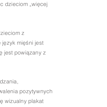
c dzieciom „więcej
dzieciom z
język mięśni jest
ę jest powiązany z
dzania,
hwalenia pozytywnych
ę wizualny plakat