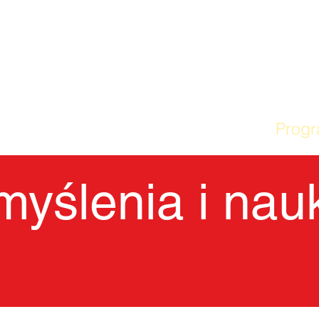
DOM
Nasza szkoła
Prog
myślenia i nau