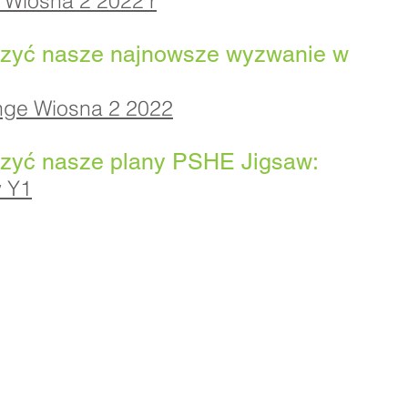
 Wiosna 2 2022 r
czyć nasze najnowsze wyzwanie w
nge Wiosna 2 2022
zyć nasze plany PSHE Jigsaw:
w Y1
dstawowa Priory, Priory Rd, Hull HU5 5RU
482 509631
E-mail:
admin@priory.hull.sch.uk
wykonawczy: Pani J. Mitchell
szkoły: Pani Thompson
ytania ze strony rodziców i członków społeczeństwa będą
do pani D. Kirlew, naszej szkolnej asystentki biznesowej, k
 przekaże je odpowiedniemu członkowi personelu.