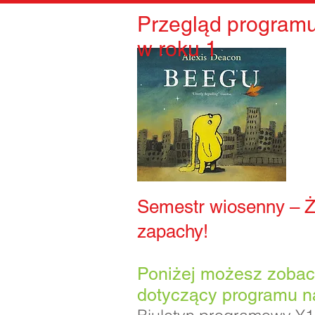
Przegląd program
w roku 1
Semestr wiosenny – Ży
zapachy!
Poniżej możesz zobac
dotyczący programu n