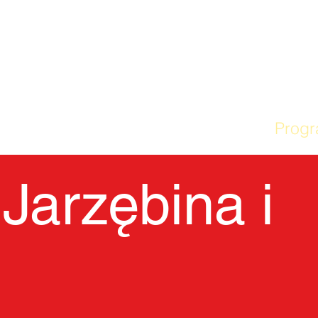
DOM
Nasza szkoła
Prog
Jarzębina i