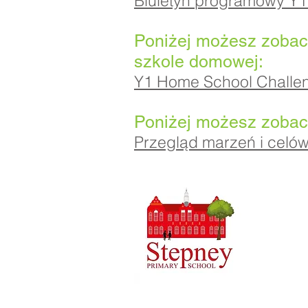
Biuletyn programowy Y1
Poniżej możesz zoba
szkole domowej:
Y1 Home School Challe
Poniżej możesz zobac
Przegląd marzeń i celó
Szkoła Po
01
Telefon:
Dyrektor 
Dyrektor 
Wstępne p
kierowane 
następnie