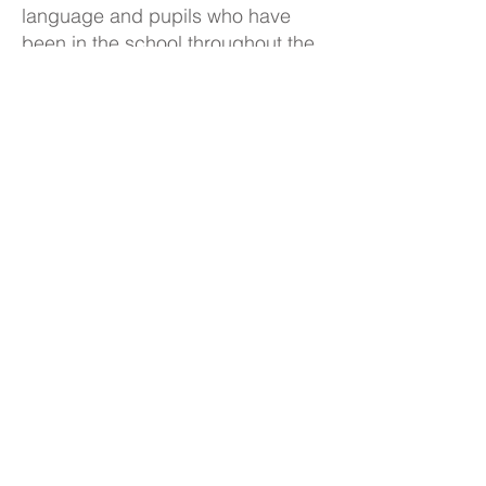
language and pupils who have
been in the school throughout the
whole of years 5 and 6 (non-
mobile pupils).
Please click the link below to view
our performance table on the
Department for Education website.
End of Key Stage 2 Results