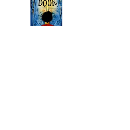
Szkoła Podstawowa Priory, Priory Rd, Hull HU5 5RU
Telefon:
01482 509631
E-mail:
admin@priory.hull.sch.uk
Dyrektor wykonawczy: Pani J. Mitchell
Dyrektor szkoły: Pani Thompson
Wstępne pytania ze strony rodziców i członków
społeczeństwa będą kierowane do pani D. Kirlew, naszej
szkolnej asystentki biznesowej, która następnie
przekaże je odpowiedniemu członkowi personelu.
Polityka prywatności