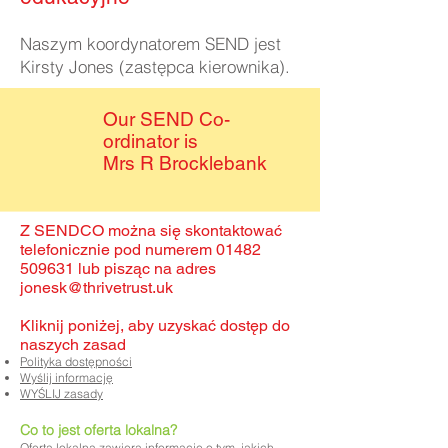
Naszym koordynatorem SEND jest
Kirsty Jones (zastępca kierownika).
Our SEND Co-
ordinator is
Mrs R Brocklebank
Z SENDCO można się skontaktować
telefonicznie pod numerem
01482
509631
lub pisząc na adres
jonesk@thrivetrust.uk
Kliknij poniżej, aby uzyskać dostęp do
naszych zasad
Polityka dostępności
Wyślij informację
WYŚLIJ zasady
Co to jest oferta lokalna?
Oferta lokalna zawiera informacje o tym, jakich