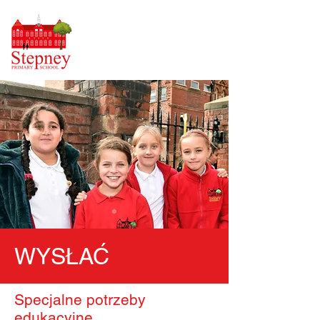
WYSŁAĆ
Specjalne potrzeby
edukacyjne