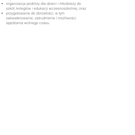
organizacja podróży dla dzieci i młodzieży do
szkół, kolegiów i edukacji wczesnoszkolnej; oraz
przygotowanie do dorosłości, w tym
zakwaterowanie, zatrudnienie i możliwości
spędzania wolnego czasu.
Szkoła Podstawowa Priory, Priory Rd, Hull HU5 5RU
Telefon:
01482 509631
E-mail:
admin@priory.hull.sch.uk
Dyrektor wykonawczy: Pani J. Mitchell
Dyrektor szkoły: Pani Thompson
Wstępne pytania ze strony rodziców i członków
społeczeństwa będą kierowane do pani D. Kirlew, naszej
szkolnej asystentki biznesowej, która następnie
przekaże je odpowiedniemu członkowi personelu.
Polityka prywatności