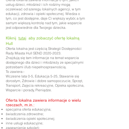
usług dzieci, młodzież i ich rodziny mogą
oczekiwać od szeregu lokalnych agencji, w tym
edukacji, zdrowia i opieki społecznej. Wiedza o
tym, co jest dostępne, daje Ci większy wybór, a tym
samym większą kontrolę nad tym, jakie wsparcie
jest odpowiednie dla Twojego dziecka.
Kliknij
tutaj
aby zobaczyć ofertę lokalną
Hull
Oferta lokalna jest częścią Strategii Dostępności
Rady Miasta Hull SEND
2020-2023
.
Znajdują się tam informacje na temat wsparcia
dostępnego dla dzieci i młodzieży ze specjalnymi
potrzebami i/lub niepełnosprawnością.
To zawiera:-
Wczesne lata 0-5, Edukacja 5-25, Stawanie się
dorosłym, Zdrowie i dobre samopoczucie, Sprzęt,
Transport, Zajęcia rekreacyjne, Opieka społeczna,
Wsparcie i porady, Pieniądze.
Oferta lokalna zawiera informacje o wielu
rzeczach, m.in.:
specjalna oferta edukacyjna;
świadczenia zdrowotne;
świadczenia opieki społecznej;
inne usługi edukacyjne;
zapewnienie szkoleń;