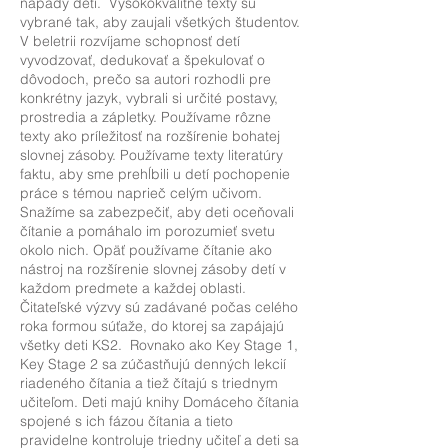
nápady detí. Vysokokvalitné texty sú
vybrané tak, aby zaujali všetkých študentov.
V beletrii rozvíjame schopnosť detí
vyvodzovať, dedukovať a špekulovať o
dôvodoch, prečo sa autori rozhodli pre
konkrétny jazyk, vybrali si určité postavy,
prostredia a zápletky. Používame rôzne
texty ako príležitosť na rozšírenie bohatej
slovnej zásoby. Používame texty literatúry
faktu, aby sme prehĺbili u detí pochopenie
práce s témou naprieč celým učivom.
Snažíme sa zabezpečiť, aby deti oceňovali
čítanie a pomáhalo im porozumieť svetu
okolo nich. Opäť používame čítanie ako
nástroj na rozšírenie slovnej zásoby detí v
každom predmete a každej oblasti.
Čitateľské výzvy sú zadávané počas celého
roka formou súťaže, do ktorej sa zapájajú
všetky deti KS2. Rovnako ako Key Stage 1,
Key Stage 2 sa zúčastňujú denných lekcií
riadeného čítania a tiež čítajú s triednym
učiteľom. Deti majú knihy Domáceho čítania
spojené s ich fázou čítania a tieto
pravidelne kontroluje triedny učiteľ a deti sa