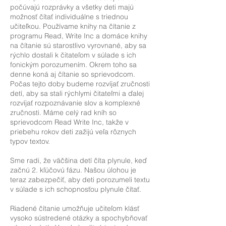
počúvajú rozprávky a všetky deti majú
možnosť čítať individuálne s triednou
učiteľkou. Používame knihy na čítanie z
programu Read, Write Inc a domáce knihy
na čítanie sú starostlivo vyrovnané, aby sa
rýchlo dostali k čitateľom v súlade s ich
fonickým porozumením. Okrem toho sa
denne koná aj čítanie so sprievodcom.
Počas tejto doby budeme rozvíjať zručnosti
detí, aby sa stali rýchlymi čitateľmi a ďalej
rozvíjať rozpoznávanie slov a komplexné
zručnosti. Máme celý rad kníh so
sprievodcom Read Write Inc, takže v
priebehu rokov deti zažijú veľa rôznych
typov textov.
Sme radi, že väčšina detí číta plynule, keď
začnú 2. kľúčovú fázu. Našou úlohou je
teraz zabezpečiť, aby deti porozumeli textu
v súlade s ich schopnosťou plynule čítať.
Riadené čítanie umožňuje učiteľom klásť
vysoko sústredené otázky a spochybňovať