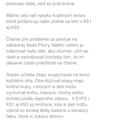
posúvajú ďalej, keď sú pripravené.
Máme celý rad vysoko kvalitných textov,
ktoré podporujú naše učenie sa tém v KS1
aj KS2.
Čítanie pre potešenie sa pestuje na
základnej škole Priory. Naším cieľom je
inšpirovať naše deti, aby skúmali, učili sa,
rástli a nadväzovali kontakty tým, že im
dávame časté príležitosti na čítanie.
Triedni učitelia čítajú svojej triede na konci
každého dňa. Obe kľúčové etapy majú
knižné kluby, v ktorých si deti môžu
vychutnať knihu, časopis, noviny alebo
komiks podľa vlastného výberu. V EYFS /
KS1 aj KS2 sú knižnice, kde si deti môžu
vybrať zo širokej škály beletrie a literatúry
faktu, ktoré si zoberú domov.
Všetkým rodičom odporúčame, aby si so
svojimi deťmi doma pravidelne čítali.