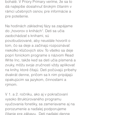
bohaté. V Priory Primary veríme, že sa to
dá najlepšie dosiahnuť širokým čítaním v
rámci učebných osnov, pre informácie a
pre potešenie.
Na hodinách základnej fázy sa zapájame
do „hovorov o knihách“. Deti sa učia
zaobchádzať s knihami, sú
povzbudzované, aby neustále hovorili o
tom, čo sa deje a začínajú rozpoznávať
niekoľko kľúčových slov. To všetko sa deje
popri fonickom programe s názvom Read
Write Inc, takže keď sa deti učia písmená a
zvuky, môžu svoje zručnosti vždy aplikovať
na knihy, ktoré čítajú. Deti počúvajú príbehy
dvakrát denne, pričom sa k nim pripájajú
opakujúcim sa jazykom, činnosťami a
rýmom.
V 1. a 2. ročníku, ako aj v pokračovaní
vysoko štruktúrovaného programu
vyučovania fonetiky, sa zameriavame aj na
porozumenie a naďalej podporujeme
čítanie pre zábavu. Deti naďalej denne