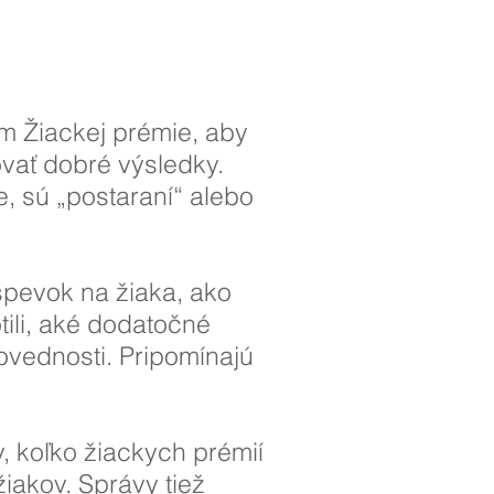
m Žiackej prémie, aby
ovať dobré výsledky.
e, sú „postaraní“ alebo
spevok na žiaka, ako
tili, aké dodatočné
povednosti. Pripomínajú
v, koľko žiackych prémií
žiakov. Správy tiež