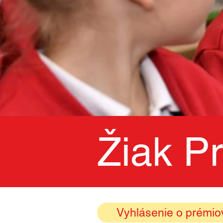
Žiak P
Vyhlásenie o prémiove