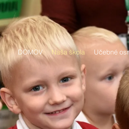
DOMOV
Naša škola
Učebné os