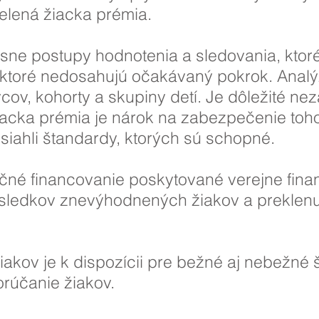
delená žiacka prémia.
ísne postupy hodnotenia a sledovania, kto
i, ktoré nedosahujú očakávaný pokrok. Anal
vcov, kohorty a skupiny detí. Je dôležité ne
iacka prémia je nárok na zabezpečenie toh
osiahli štandardy, ktorých sú schopné.
očné financovanie poskytované verejne fin
sledkov znevýhodnených žiakov a preklenut
akov je k dispozícii pre bežné aj nebežné 
orúčanie žiakov.