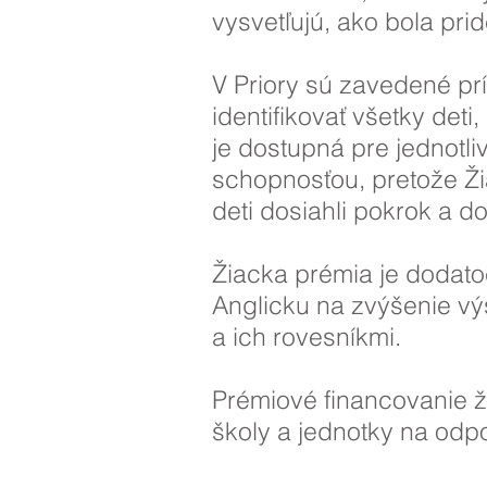
vysvetľujú, ako bola pri
V Priory sú zavedené pr
identifikovať všetky det
je dostupná pre jednotli
schopnosťou, pretože Ž
deti dosiahli pokrok a d
Žiacka prémia je dodat
Anglicku na zvýšenie vý
a ich rovesníkmi.
Prémiové financovanie ži
školy a jednotky na odp