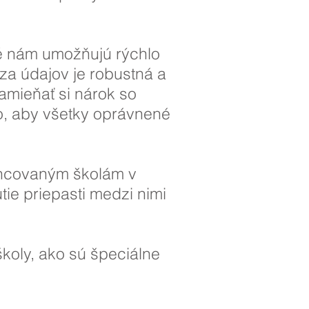
ré nám umožňujú rýchlo
ýza údajov je robustná a
zamieňať si nárok so
o, aby všetky oprávnené
ancovaným školám v
ie priepasti medzi nimi
školy, ako sú špeciálne