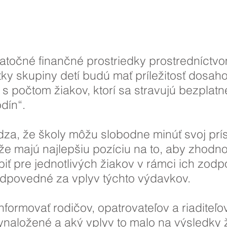
točné finančné prostriedky prostredníctvo
ky skupiny detí budú mať príležitosť dosah
s počtom žiakov, ktorí sa stravujú bezplatn
dín“.
za, že školy môžu slobodne minúť svoj prí
e majú najlepšiu pozíciu na to, aby zhodno
biť pre jednotlivých žiakov v rámci ich zod
odpovedné za vplyv týchto výdavkov.
nformovať rodičov, opatrovateľov a riaditeľo
vynaložené a aký vplyv to malo na výsledky 