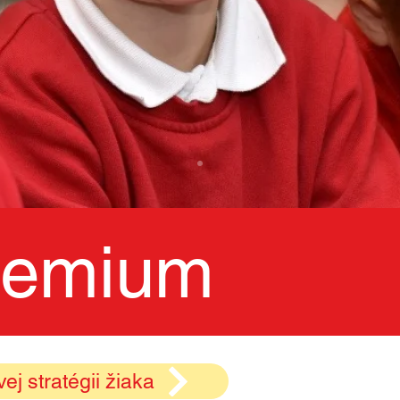
remium
j stratégii žiaka