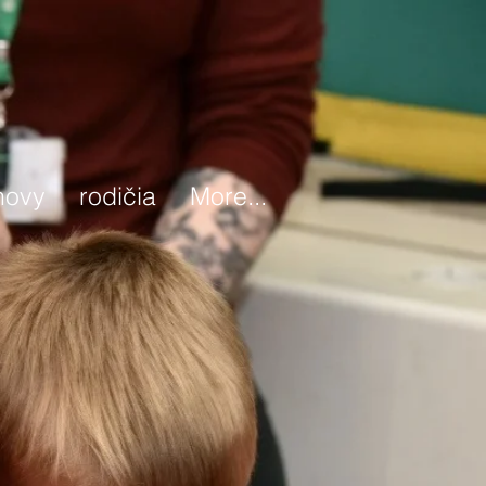
novy
rodičia
More...