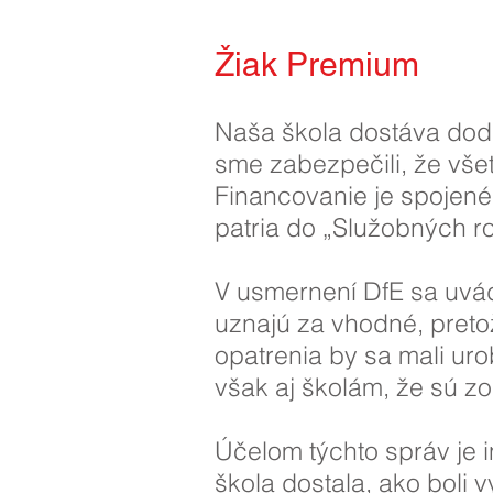
Žiak Premium
Naša škola dostáva doda
sme zabezpečili, že všet
Financovanie je spojené 
patria do „Služobných ro
V usmernení DfE sa uvád
uznajú za vhodné, pretož
opatrenia by sa mali uro
však aj školám, že sú z
Účelom týchto správ je i
škola dostala, ako boli 