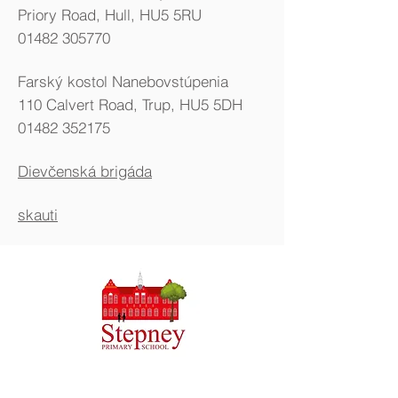
Priory Road, Hull, HU5 5RU
01482 305770
Farský kostol Nanebovstúpenia
110 Calvert Road, Trup, HU5 5DH
01482 352175
Dievčenská brigáda
skauti
Základná škola Priory, Priory Rd, Hull HU5 5RU