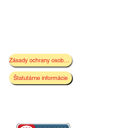
Zásady ochrany osobných údajov
Štatutárne informácie
ne D