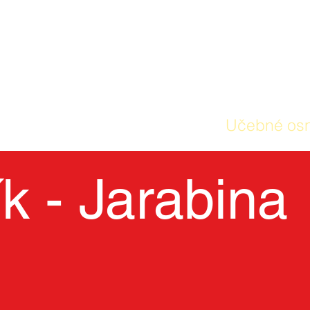
DOMOV
Naša škola
Učebné os
ík - Jarabina