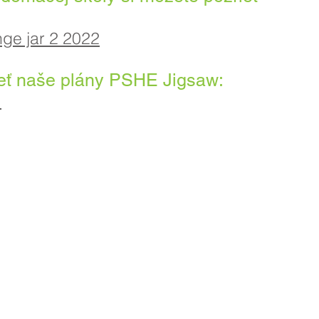
ge jar 2 2022
ieť naše plány PSHE Jigsaw:
1
kola Priory, Priory Rd, Hull HU5 5RU
482 509631
Email:
admin@priory.hull.sch.uk
dúca učiteľka: pani J Mitchell
a školy: pani A Thompsonová
é otázky od rodičov a členov verejnosti budú smerovať sleč
šej školskej obchodnej asistentke, ktorá ich potom prepošle
mu zamestnancovi.
ola
. Thrive Co-operative Learning Trust.