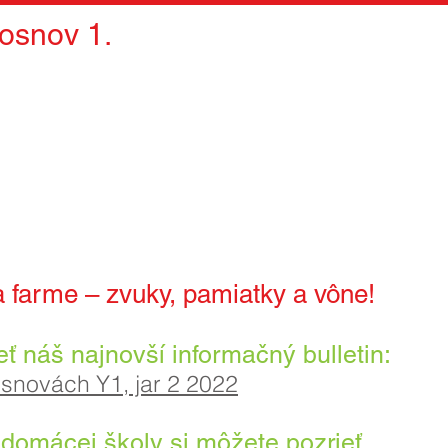
osnov 1.
a farme – zvuky, pamiatky a vône!
eť náš najnovší informačný bulletin:
snovách Y1, jar 2 2022
domácej školy si môžete pozrieť