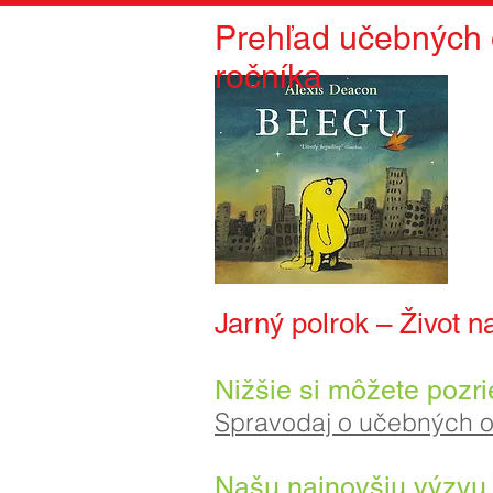
Prehľad učebných 
ročníka
Jarný polrok – Život n
Nižšie si môžete pozri
Spravodaj o učebných o
Našu najnovšiu výzvu 