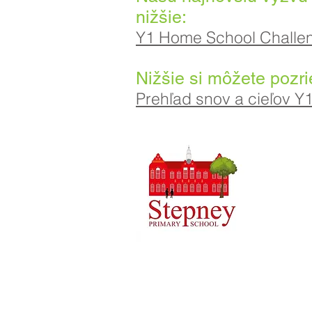
nižšie:
Y1 Home School Challen
Nižšie si môžete pozr
Prehľad snov a cieľov Y
Základná š
01
Telefón:
Výkonná ve
Riaditeľk
Počiatočn
Kirlew, na
príslušné
Copyright © 2021 Priorská základná šk