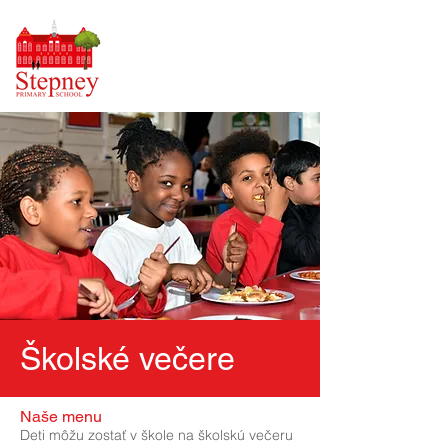
Školské večere
Naše menu
Deti môžu zostať v škole na školskú večeru