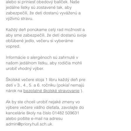
alebo si priniesť obedový balíček. Naše
jedálne lístky sú zostavené tak, aby
zabezpečili, že deti dostanú vyváženú a
výživnú stravu. ​
Každý deň ponúkame celý rad možností a
aby sme zabezpečili, že deti dostanú svoje
obľúbené jedlo, večeru si vyberáme
vopred.
Informácie o alergénoch sú zahrnuté v
našom jedálnom lístku, aby rodičia mohli
urobiť vhodný výber.
Školské večere stoja 1 libru každý deň pre
deti v 3., 4., 5. a 6. ročníku (pokiaľ nemajú
nárok na
bezplatné školské stravovanie
).
Ak by ste chceli urobiť nejaké zmeny vo
výbere večere vášho dieťaťa, zavolajte do
kancelárie školy na číslo 01482 509631
alebo pošlite e-mail na adresu
admin@priory.hull.sch.uk.