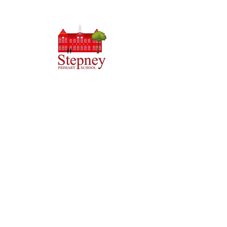
Základná škola Priory, Priory Rd, Hull HU5 5RU
Telefón:
01482 509631
Email:
admin@priory.hull.sch.uk
Výkonná vedúca učiteľka: pani J Mitchell
Riaditeľka školy: pani A Thompsonová
Počiatočné otázky od rodičov a členov verejnosti budú
smerovať slečne D Kirlew, našej školskej obchodnej
asistentke, ktorá ich potom prepošle príslušnému
zamestnancovi.
Zásady ochrany osobných údajov
Štatutárne informácie